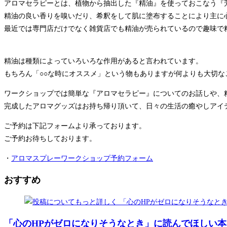
アロマセラピーとは、植物から抽出した『精油』を使っておこなう『
精油の良い⾹りを嗅いだり、希釈をして肌に塗布することにより主に
最近では専⾨店だけでなく雑貨店でも精油が売られているので趣味で
精油は種類によっていろいろな作⽤があると⾔われています。
もちろん「○○な時にオススメ」という物もありますが何よりも⼤切な
ワークショップでは簡単な『アロマセラピー』についてのお話しや、
完成したアロマグッズはお持ち帰り頂いて、日々の生活の癒やしアイ
ご予約は下記フォームより承っております。
ご予約お待ちしております。
・
アロマスプレーワークショップ予約フォーム
おすすめ
「心のHPがゼロになりそうなとき」に読んでほしい