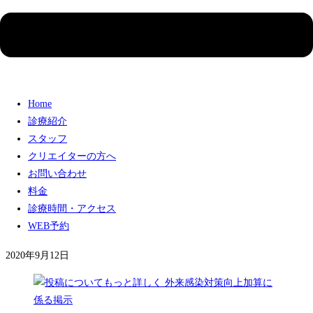
2022年6月22日より診察日を
火曜・金曜の16:30～21:00、土曜日13:30
～17:00
に変更いたします。（こちらの変更に伴い、2022年6月22日よ
り
休診日が月・水・木・日・祝日
に変更になります。）
2022年6月21日より
排便外来を木曜日から火曜日
に変更いたします。
どうぞよろしくお願い申し上げます。
Home
診療紹介
おすすめ
スタッフ
クリエイターの方へ
お問い合わせ
料金
「心のHPがゼロになりそうなとき」に読んでほしい
診療時間・アクセス
本を書きました。
WEB予約
2020年9月12日